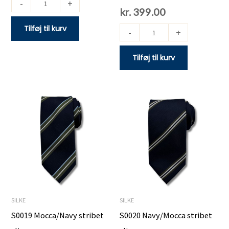
-
+
kr.
399.00
Tilføj til kurv
-
+
Tilføj til kurv
S0019
S0020
Mocca/Navy
Navy/Mocca
stribet
stribet
slips
slips
antal
antal
SILKE
SILKE
S0019 Mocca/Navy stribet
S0020 Navy/Mocca stribet