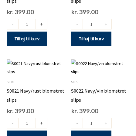
slips
slips
kr.
399.00
kr.
399.00
-
+
-
+
Tilføj til kurv
Tilføj til kurv
S0021
S0022
Navy/rust
Navy/vin
blomstret
blomstret
SILKE
SILKE
slips
slips
S0021 Navy/rust blomstret
S0022 Navy/vin blomstret
antal
antal
slips
slips
kr.
399.00
kr.
399.00
-
+
-
+