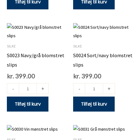
Tilføj til kurv
Tilføj til kurv
S0023
S0024
Navy/grå
Sort/navy
blomstret
blomstret
SILKE
SILKE
slips
slips
S0023 Navy/grå blomstret
S0024 Sort/navy blomstret
antal
antal
slips
slips
kr.
399.00
kr.
399.00
-
+
-
+
Tilføj til kurv
Tilføj til kurv
S0030
S0031
Vin
Grå
SILKE
SILKE