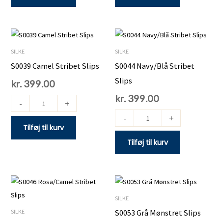
S0039
S0044
Camel
Navy/Blå
SILKE
SILKE
Stribet
Stribet
S0039 Camel Stribet Slips
S0044 Navy/Blå Stribet
Slips
Slips
Slips
kr.
399.00
antal
antal
kr.
399.00
-
+
-
+
Tilføj til kurv
Tilføj til kurv
S0046
S0053
Rosa/Camel
Grå
SILKE
Stribet
Mønstret
SILKE
S0053 Grå Mønstret Slips