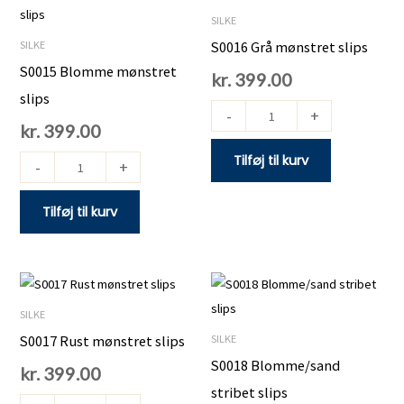
Blomme
Grå
SILKE
mønstret
mønstret
SILKE
S0016 Grå mønstret slips
slips
slips
S0015 Blomme mønstret
kr.
399.00
antal
antal
slips
-
+
kr.
399.00
Tilføj til kurv
-
+
Tilføj til kurv
S0017
S0018
Rust
Blomme/sand
SILKE
mønstret
stribet
SILKE
S0017 Rust mønstret slips
slips
slips
S0018 Blomme/sand
kr.
399.00
antal
antal
stribet slips