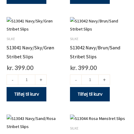
S13041
S13042
Navy/Sky/Grøn
Navy/Brun/Sand
Stribet
Stribet
SILKE
SILKE
Slips
Slips
S13041 Navy/Sky/Grøn
S13042 Navy/Brun/Sand
antal
antal
Stribet Slips
Stribet Slips
kr.
399.00
kr.
399.00
-
+
-
+
Tilføj til kurv
Tilføj til kurv
S13043
S13044
Navy/Sand/Rosa
Rosa
SILKE