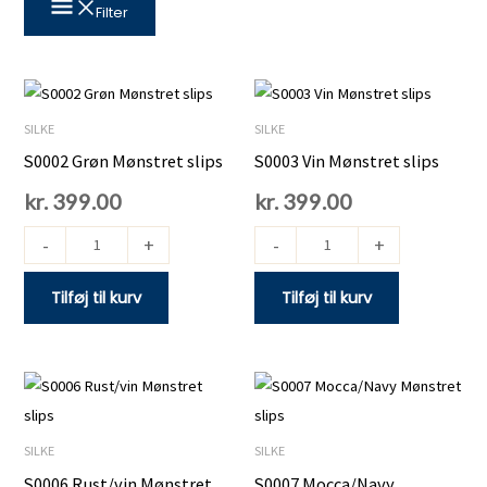
Filter
S0002
S0003
Grøn
Vin
SILKE
SILKE
Mønstret
Mønstret
S0002 Grøn Mønstret slips
S0003 Vin Mønstret slips
slips
slips
kr.
399.00
kr.
399.00
antal
antal
-
+
-
+
Tilføj til kurv
Tilføj til kurv
S0006
S0007
Rust/vin
Mocca/Navy
Mønstret
Mønstret
SILKE
SILKE
slips
slips
S0006 Rust/vin Mønstret
S0007 Mocca/Navy