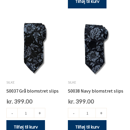
Tilføj til kurv
S0037
S0038
Grå
Navy
blomstret
blomstret
slips
slips
antal
antal
SILKE
SILKE
S0037 Grå blomstret slips
S0038 Navy blomstret slips
kr.
399.00
kr.
399.00
-
+
-
+
Tilføj til kurv
Tilføj til kurv