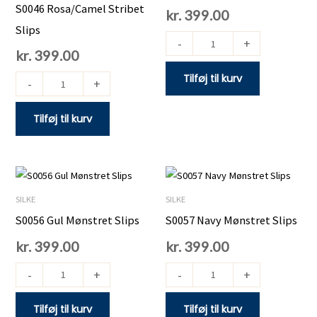
Slips
Slips
S0046 Rosa/Camel Stribet
kr.
399.00
antal
antal
Slips
-
+
kr.
399.00
Tilføj til kurv
-
+
Tilføj til kurv
S0056
S0057
Gul
Navy
SILKE
SILKE
Mønstret
Mønstret
S0056 Gul Mønstret Slips
S0057 Navy Mønstret Slips
Slips
Slips
kr.
399.00
kr.
399.00
antal
antal
-
+
-
+
Tilføj til kurv
Tilføj til kurv