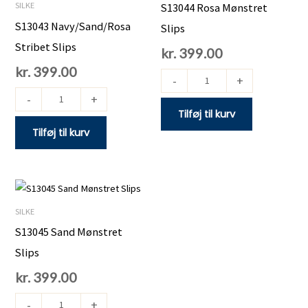
Stribet
Mønstret
SILKE
S13044 Rosa Mønstret
Slips
Slips
S13043 Navy/Sand/Rosa
Slips
antal
antal
Stribet Slips
kr.
399.00
kr.
399.00
-
+
-
+
Tilføj til kurv
Tilføj til kurv
S13045
Sand
SILKE
Mønstret
S13045 Sand Mønstret
Slips
Slips
antal
kr.
399.00
-
+