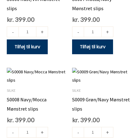
antal
antal
slips
Mønstret slips
kr.
399.00
kr.
399.00
-
+
-
+
Tilføj til kurv
Tilføj til kurv
S0008
S0009
Navy/Mocca
Grøn/Navy
Mønstret
Mønstret
SILKE
SILKE
slips
slips
S0008 Navy/Mocca
S0009 Grøn/Navy Mønstret
antal
antal
Mønstret slips
slips
kr.
399.00
kr.
399.00
-
+
-
+