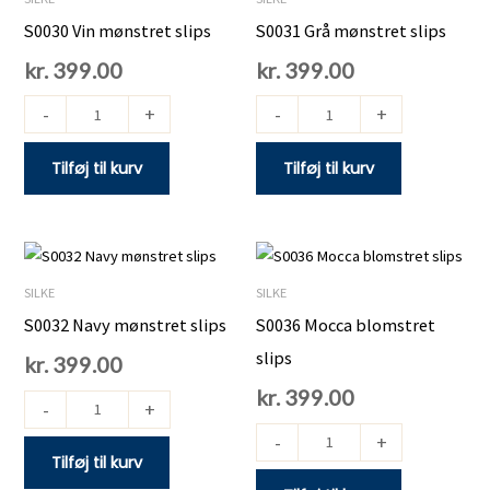
mønstret
mønstret
S0030 Vin mønstret slips
S0031 Grå mønstret slips
slips
slips
kr.
399.00
kr.
399.00
antal
antal
-
+
-
+
Tilføj til kurv
Tilføj til kurv
S0032
S0036
Navy
Mocca
SILKE
SILKE
mønstret
blomstret
S0032 Navy mønstret slips
S0036 Mocca blomstret
slips
slips
slips
kr.
399.00
antal
antal
kr.
399.00
-
+
-
+
Tilføj til kurv