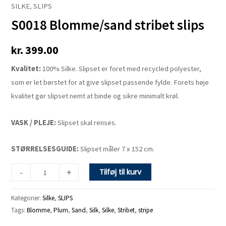
SILKE
,
SLIPS
Blomme/sand
S0018 Blomme/sand stribet slips
stribet
slips
kr.
399.00
antal
Kvalitet:
100% Silke. Slipset er foret med recycled polyester,
som er let børstet for at give slipset passende fylde. Forets høje
kvalitet gør slipset nemt at binde og sikre minimalt krøl.
VASK / PLEJE:
Slipset skal renses.
STØRRELSESGUIDE:
Slipset måler 7 x 152 cm.
-
+
Tilføj til kurv
Kategorier:
Silke
,
SLIPS
Tags:
Blomme
,
Plum
,
Sand
,
Silk
,
Silke
,
Stribet
,
stripe