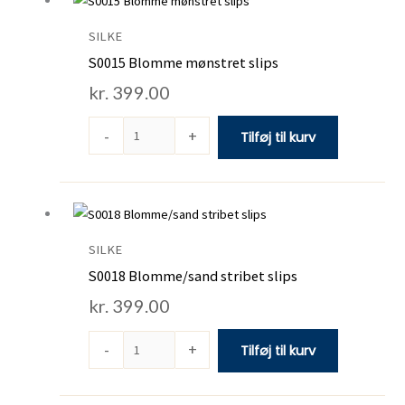
Blomme
mønstret
SILKE
slips
S0015 Blomme mønstret slips
antal
kr.
399.00
-
+
Tilføj til kurv
S0018
Blomme/sand
stribet
SILKE
slips
S0018 Blomme/sand stribet slips
antal
kr.
399.00
-
+
Tilføj til kurv