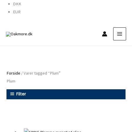
Gå
DKK
til
EUR
indholdet
Forside
/ Varer tagged “Plum”
Plum
Filter
S0015