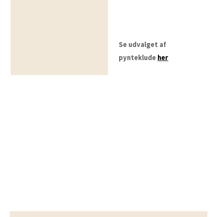
Se udvalget af
pynteklude
her