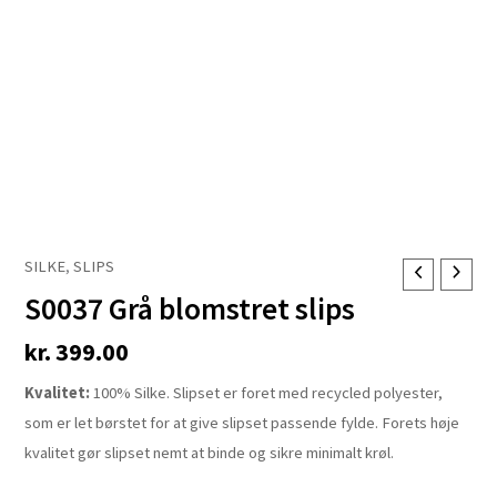
SILKE
,
SLIPS
S0037
S0037 Grå blomstret slips
Grå
blomstret
kr.
399.00
slips
antal
Kvalitet:
100% Silke. Slipset er foret med recycled polyester,
som er let børstet for at give slipset passende fylde. Forets høje
kvalitet gør slipset nemt at binde og sikre minimalt krøl.