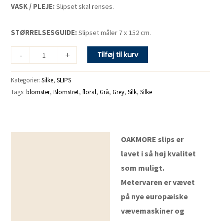
VASK / PLEJE:
Slipset skal renses.
STØRRELSESGUIDE:
Slipset måler 7 x 152 cm.
-
+
Tilføj til kurv
Kategorier:
Silke
,
SLIPS
Tags:
blomster
,
Blomstret
,
floral
,
Grå
,
Grey
,
Silk
,
Silke
OAKMORE slips er
Beskrivelse
lavet i så høj kvalitet
som muligt.
Metervaren er vævet
på nye europæiske
vævemaskiner og