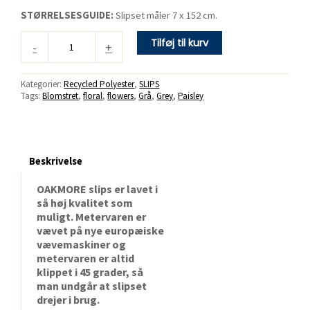
STØRRELSESGUIDE:
Slipset måler 7 x 152 cm.
Tilføj til kurv
-
+
Kategorier:
Recycled Polyester
,
SLIPS
Tags:
Blomstret
,
floral
,
flowers
,
Grå
,
Grey
,
Paisley
Beskrivelse
OAKMORE slips er lavet i
så høj kvalitet som
muligt. Metervaren er
vævet på nye europæiske
vævemaskiner og
metervaren er altid
klippet i 45 grader, så
man undgår at slipset
drejer i brug.