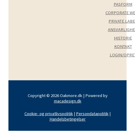
PASFORM
CORPORATE W
PRIVATE LAB
ANSVARLIGH
HISTORIE
KONTAKT
LOGIN/OPRE
Copyright © 2026 Oakmore.dk | Powered by
macadesign.dk
Cookie- og privatlivspolitik
|
Persondatapolitik
|
Handelsbetingelser