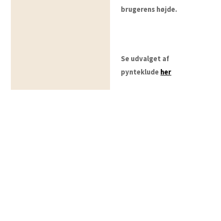
brugerens højde.
Se udvalget af
pynteklude
her