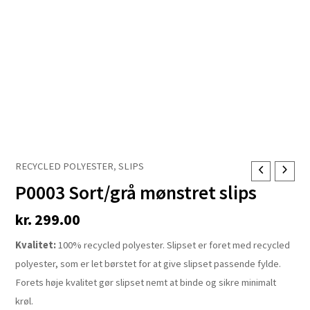
RECYCLED POLYESTER
,
SLIPS
P0003
P0003 Sort/grå mønstret slips
Sort/grå
mønstret
kr.
299.00
slips
antal
Kvalitet:
100% recycled polyester. Slipset er foret med recycled
polyester, som er let børstet for at give slipset passende fylde.
Forets høje kvalitet gør slipset nemt at binde og sikre minimalt
krøl.