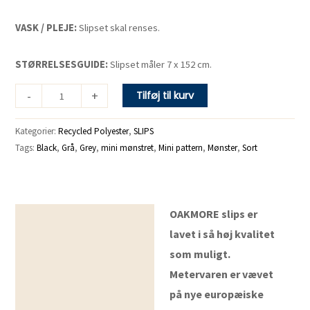
VASK / PLEJE:
Slipset skal renses.
STØRRELSESGUIDE:
Slipset måler 7 x 152 cm.
-
+
Tilføj til kurv
Kategorier:
Recycled Polyester
,
SLIPS
Tags:
Black
,
Grå
,
Grey
,
mini mønstret
,
Mini pattern
,
Mønster
,
Sort
OAKMORE slips er
Beskrivelse
lavet i så høj kvalitet
som muligt.
Metervaren er vævet
på nye europæiske