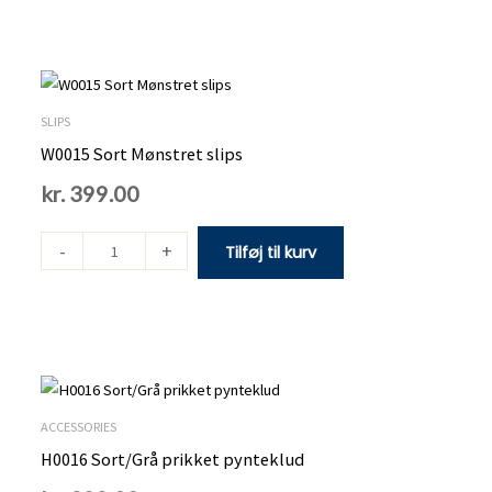
W0015
Sort
Mønstret
SLIPS
slips
W0015 Sort Mønstret slips
antal
kr.
399.00
-
+
Tilføj til kurv
H0016
Sort/Grå
prikket
ACCESSORIES
pynteklud
H0016 Sort/Grå prikket pynteklud
antal