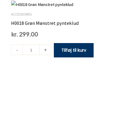
Grøn
Mønstret
ACCESSORIES
pynteklud
H0018 Grøn Mønstret pynteklud
antal
kr.
299.00
-
+
Tilføj til kurv