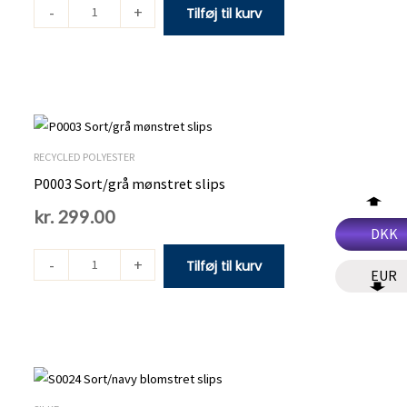
antal
-
+
Tilføj til kurv
P0003
Sort/grå
mønstret
RECYCLED POLYESTER
slips
P0003 Sort/grå mønstret slips
antal
kr.
299.00
DKK
-
+
Tilføj til kurv
EUR
S0024
Sort/navy