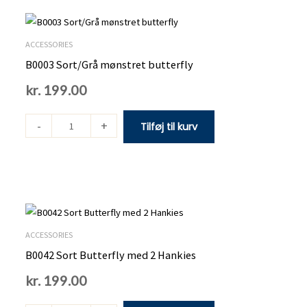
B0003
Sort/Grå
mønstret
ACCESSORIES
butterfly
B0003 Sort/Grå mønstret butterfly
antal
kr.
199.00
-
+
Tilføj til kurv
B0042
Sort
Butterfly
ACCESSORIES
med
B0042 Sort Butterfly med 2 Hankies
2
kr.
199.00
Hankies