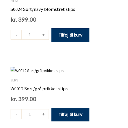
blomstret
SILKE
slips
S0024 Sort/navy blomstret slips
antal
kr.
399.00
-
+
Tilføj til kurv
W0012
Sort/grå
prikket
SLIPS
slips
W0012 Sort/grå prikket slips
antal
kr.
399.00
-
+
Tilføj til kurv