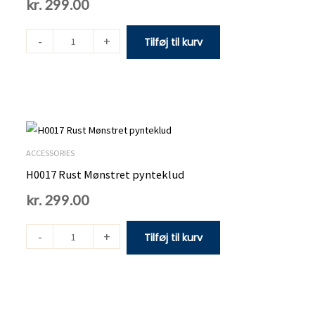
kr.
299.00
-
+
Tilføj til kurv
H0017
Rust
Mønstret
ACCESSORIES
pynteklud
H0017 Rust Mønstret pynteklud
antal
kr.
299.00
-
+
Tilføj til kurv
H0018