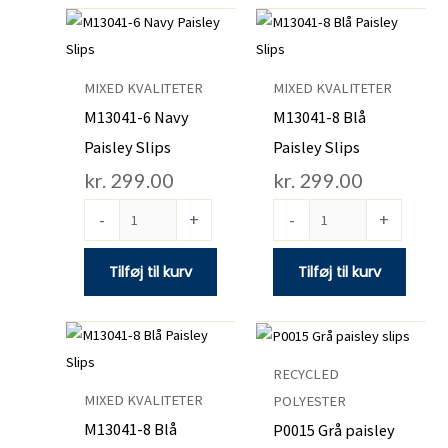
M13041-
M13041-
6
8
Navy
Blå
MIXED KVALITETER
MIXED KVALITETER
Paisley
Paisley
M13041-6 Navy
M13041-8 Blå
Slips
Slips
Paisley Slips
Paisley Slips
antal
antal
kr.
299.00
kr.
299.00
-
+
-
+
Tilføj til kurv
Tilføj til kurv
M13041-
P0015
8
Grå
RECYCLED
Blå
paisley
MIXED KVALITETER
POLYESTER
Paisley
slips
M13041-8 Blå
P0015 Grå paisley
Slips
antal