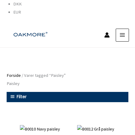
Gå
DKK
til
EUR
indholdet
Forside
/ Varer tagged “Paisley”
Paisley
Filter
B0010
B0012