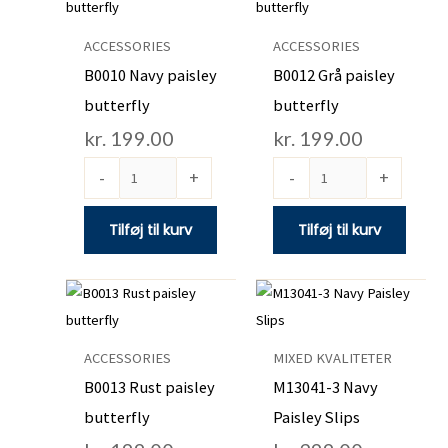
Navy
Grå
paisley
paisley
ACCESSORIES
ACCESSORIES
butterfly
butterfly
B0010 Navy paisley
B0012 Grå paisley
antal
antal
butterfly
butterfly
kr.
199.00
kr.
199.00
-
+
-
+
Tilføj til kurv
Tilføj til kurv
B0013
M13041-
Rust
3
paisley
Navy
ACCESSORIES
MIXED KVALITETER
butterfly
Paisley
B0013 Rust paisley
M13041-3 Navy
antal
Slips
butterfly
Paisley Slips
antal