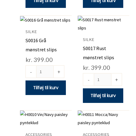
Tilføj til kurv
Tilføj til kurv
S0016
S0017
Grå
Rust
SILKE
mønstret
mønstret
SILKE
S0016 Grå
slips
slips
S0017 Rust
mønstret slips
antal
antal
mønstret slips
kr.
399.00
kr.
399.00
-
+
-
+
Tilføj til kurv
Tilføj til kurv
H0010
H0011
Vin/Navy
Mocca/Navy
paisley
paisley
ACCESSORIES
ACCESSORIES