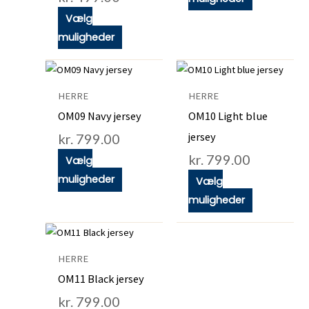
vælges
vælges
Vælg
på
på
muligheder
varesiden
varesiden
Dette
Dette
vare
vare
HERRE
HERRE
har
har
OM09 Navy jersey
OM10 Light blue
flere
flere
jersey
kr.
799.00
varianter.
varianter.
kr.
799.00
Vælg
Mulighederne
Mulighedern
muligheder
kan
kan
Vælg
vælges
vælges
muligheder
på
på
Dette
varesiden
varesiden
vare
HERRE
har
OM11 Black jersey
flere
kr.
799.00
varianter.