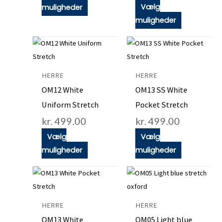
vælges
vælges
Vælg
muligheder
på
på
muligheder
varesiden
varesiden
Dette
Dette
vare
vare
har
har
HERRE
HERRE
flere
flere
OM12 White
OM13 SS White
varianter.
varianter.
Uniform Stretch
Pocket Stretch
Mulighederne
Mulighedern
kr.
499.00
kr.
499.00
kan
kan
vælges
vælges
Vælg
Vælg
på
på
muligheder
muligheder
varesiden
varesiden
Dette
Dette
vare
vare
har
har
HERRE
HERRE
flere
flere
OM13 White
OM05 Light blue