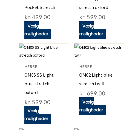
varianter.
varianter.
Pocket Stretch
stretch oxford
Mulighederne
Mulighedern
kr.
499.00
kr.
599.00
kan
kan
vælges
vælges
Vælg
Vælg
på
på
muligheder
muligheder
varesiden
varesiden
Dette
Dette
vare
vare
har
har
HERRE
HERRE
flere
flere
OM05 SS Light
OM02 Light blue
varianter.
varianter.
blue stretch
stretch twill
Mulighederne
Mulighedern
oxford
kr.
699.00
kan
kan
kr.
599.00
vælges
vælges
Vælg
på
på
muligheder
Vælg
varesiden
varesiden
muligheder