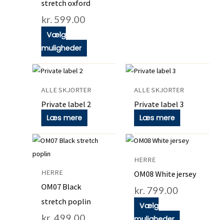
stretch oxford
kan
kr.
599.00
vælges
på
Vælg
varesiden
muligheder
ALLE SKJORTER
ALLE SKJORTER
Private label 2
Private label 3
Læs mere
Læs mere
Dette
Dette
vare
vare
HERRE
har
har
HERRE
OM08 White jersey
flere
flere
OM07 Black
kr.
799.00
varianter.
varianter.
stretch poplin
Vælg
Mulighederne
Mulighedern
kr.
499.00
muligheder
kan
kan