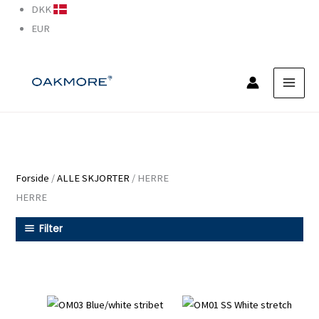
Gå
DKK
til
EUR
indholdet
Forside
/
ALLE SKJORTER
/ HERRE
HERRE
Filter
Dette
Dette