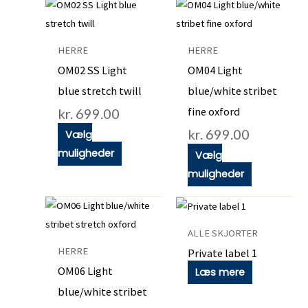
Dette
Dette
vare
vare
har
har
HERRE
HERRE
flere
flere
OM02 SS Light
OM04 Light
varianter.
varianter.
blue stretch twill
blue/white stribet
Mulighederne
Mulighedern
fine oxford
kr.
699.00
kan
kan
kr.
699.00
vælges
vælges
Vælg
på
på
muligheder
Vælg
varesiden
varesiden
muligheder
Dette
vare
ALLE SKJORTER
har
HERRE
Private label 1
flere
OM06 Light
Læs mere
varianter.
blue/white stribet
Mulighederne