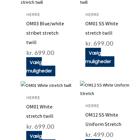
vare
vare
har
har
HERRE
HERRE
flere
flere
OM03 Blue/white
OM01 SS White
varianter.
varianter.
stribet stretch
stretch twill
Mulighederne
Mulighedern
twill
kr.
699.00
kan
kan
kr.
699.00
vælges
vælges
Vælg
på
på
muligheder
Vælg
varesiden
varesiden
muligheder
Dette
Dette
vare
vare
HERRE
har
har
HERRE
OM01 White
flere
flere
OM12 SS White
stretch twill
varianter.
varianter.
Uniform Stretch
kr.
699.00
Mulighederne
Mulighedern
kr.
499.00
kan
kan
Vælg