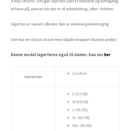
4 way stretch. Det gør skjorten yderst fleksibel og behagelig
at have på, uanset om det er til arbejdsbrug, eller i fritiden.
Skjorten er vævet således den er minimal gennemsigtig.
Den har en classic krave med skjulte knapper (button under)
Denne model lagerføres også til damer. Kan ses
her
Comfort
Varianter
S (37/38)
M (39/40)
L (41/42)
XL (43/44)
XXL (45/46)