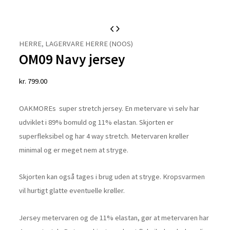
OM09
Navy
HERRE
,
LAGERVARE HERRE (NOOS)
OM09 Navy jersey
jersey
antal
kr.
799.00
OAKMOREs super stretch jersey. En metervare vi selv har
udviklet i 89% bomuld og 11% elastan. Skjorten er
superfleksibel og har 4 way stretch. Metervaren krøller
minimal og er meget nem at stryge.
Skjorten kan også tages i brug uden at stryge. Kropsvarmen
vil hurtigt glatte eventuelle krøller.
Jersey metervaren og de 11% elastan, gør at metervaren har