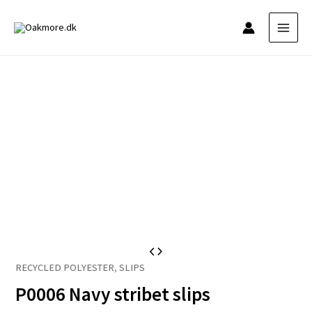
Gå
til
indholdet
P0006
RECYCLED POLYESTER
,
SLIPS
Navy
P0006 Navy stribet slips
stribet
slips