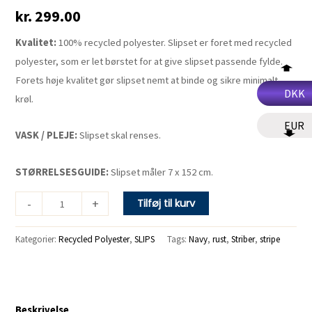
kr.
299.00
antal
Kvalitet:
100% recycled polyester. Slipset er foret med recycled
polyester, som er let børstet for at give slipset passende fylde.
Forets høje kvalitet gør slipset nemt at binde og sikre minimalt
DKK
krøl.
EUR
VASK / PLEJE:
Slipset skal renses.
STØRRELSESGUIDE:
Slipset måler 7 x 152 cm.
-
+
Tilføj til kurv
Kategorier:
Recycled Polyester
,
SLIPS
Tags:
Navy
,
rust
,
Striber
,
stripe
Beskrivelse