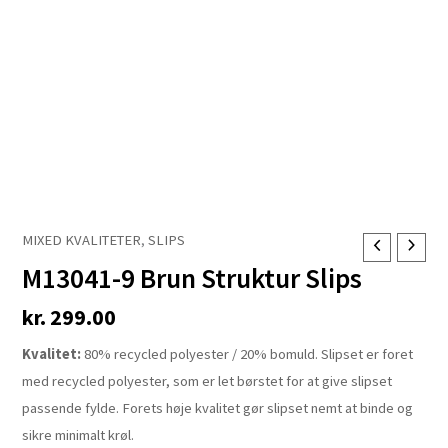
MIXED KVALITETER
,
SLIPS
M13041-
M13041-9 Brun Struktur Slips
9
Brun
kr.
299.00
Struktur
Slips
Kvalitet:
80% recycled polyester / 20% bomuld
.
Slipset er foret
antal
med recycled polyester, som er let børstet for at give slipset
passende fylde. Forets høje kvalitet gør slipset nemt at binde og
sikre minimalt krøl.