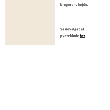
brugerens højde.
Se udvalget af
pynteklude
her