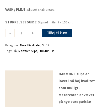
VASK / PLEJE:
Slipset skal renses.
STØRRELSESGUIDE:
Slipset måler 7 x 152 cm.
-
+
Tilføj til kurv
Kategorier:
Mixed Kvaliteter
,
SLIPS
Tags:
Blå
,
Mønstret
,
Slips
,
Struktur
,
Tie
OAKMORE slips er
Beskrivelse
lavet i så høj kvalitet
som muligt.
Metervaren er vævet
på nye europæiske