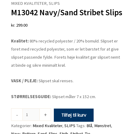
Navy/Sand
MIXED KVALITETER
,
SLIPS
M13042 Navy/Sand Stribet Slips
Stribet
Slips
kr.
299.00
antal
Kvalitet:
80% recycled polyester / 20% bomuld
.
Slipset er
foret med recycled polyester, som er let børstet for at give
slipset passende fylde. Forets høje kvalitet gør slipset nemt
at binde og sikre minimalt krøl.
VASK / PLEJE:
Slipset skal renses.
STØRRELSESGUIDE:
Slipset måler 7 x 152 cm.
-
+
Tilføj til kurv
Kategorier:
Mixed Kvaliteter
,
SLIPS
Tags:
Blå
,
Mønstret
,
Navy
,
Pattern
,
Sand
,
Slips
,
Strib
,
Stribet
,
Tie