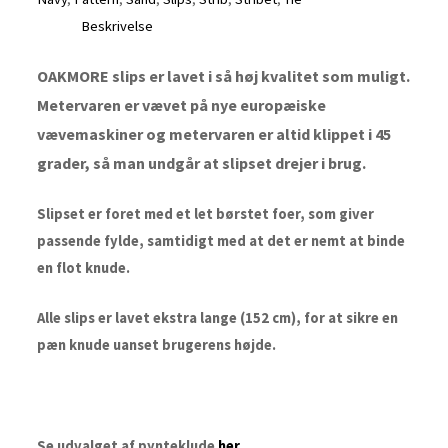
Beskrivelse
OAKMORE slips er lavet i så høj kvalitet som muligt.
Metervaren er vævet på nye europæiske
vævemaskiner og metervaren er altid klippet i 45
grader, så man undgår at slipset drejer i brug.
Slipset er foret med et let børstet foer, som giver
passende fylde, samtidigt med at det er nemt at binde
en flot knude.
Alle slips er lavet ekstra lange (152 cm), for at sikre en
pæn knude uanset brugerens højde.
Se udvalget af pynteklude
her