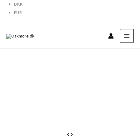
Gå
DKK
til
EUR
indholdet
M13042