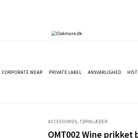
CORPORATE WEAR
PRIVATE LABEL
ANSVARLIGHED
HIST
ACCESSORIES
,
TØRKLÆDER
OMT002
OMT002 Wine prikket 
Wine