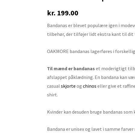
prikket
kr.
199.00
bandana
antal
Bandanas er blevet populære igen i modeve
tilbehør, der tilføjer lidt ekstra kant til dit 
OAKMORE bandanas lagerføres i forskellig
Til mænd er bandanas
et moderigtigt tilb
afslappet påklædning. En bandana kan være
casual
skjorte
og
chinos
eller give et raffi
shirt.
Kvinder kan desuden bruge bandanas som kl
Bandana er unisex og lavet i samme farver