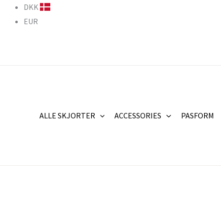
Gå
DKK
til
EUR
indholdet
ALLE SKJORTER
ACCESSORIES
PASFORM