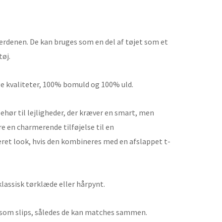
rdenen. De kan bruges som en del af tøjet som et
tøj.
e kvaliteter, 100% bomuld og 100% uld.
ehør til lejligheder, der kræver en smart, men
 en charmerende tilføjelse til en
neret look, hvis den kombineres med en afslappet t-
assisk tørklæde eller hårpynt.
 som slips, således de kan matches sammen.