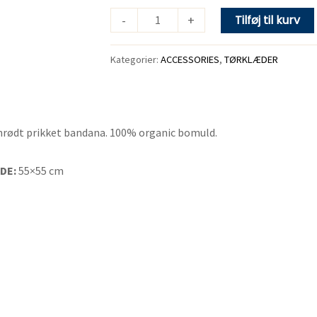
-
+
Tilføj til kurv
Kategorier:
ACCESSORIES
,
TØRKLÆDER
nrødt prikket bandana. 100% organic bomuld.
DE:
55×55 cm