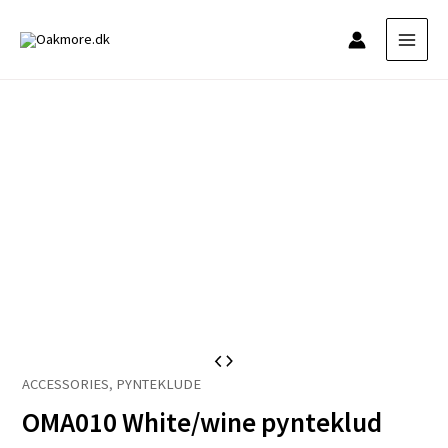
Gå
til
indholdet
OMA010
ACCESSORIES
,
PYNTEKLUDE
White/wine
OMA010 White/wine pynteklud
pynteklud
antal