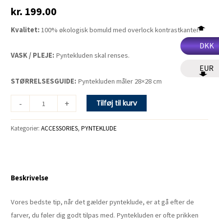
kr.
199.00
Kvalitet:
100% økologisk bomuld med overlock kontrastkanter.
DKK
VASK / PLEJE:
Pyntekluden skal renses.
EUR
STØRRELSESGUIDE:
Pyntekluden måler 28×28 cm
-
+
Tilføj til kurv
Kategorier:
ACCESSORIES
,
PYNTEKLUDE
Beskrivelse
Vores bedste tip, når det gælder pynteklude, er at gå efter de
farver, du føler dig godt tilpas med. Pyntekluden er ofte prikken