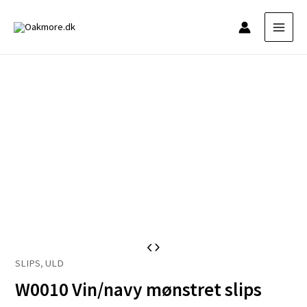
Gå
til
indholdet
W0010
SLIPS
,
ULD
Vin/navy
W0010 Vin/navy mønstret slips
mønstret
slips