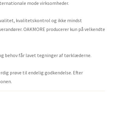
internationale mode virksomheder.
 kvalitet, kvalitetskontrol og ikke mindst
leverandører. OAKMORE producerer kun på velkendte
 og behov får lavet tegninger af tørklæderne.
ærdig prøve til endelig godkendelse. Efter
ionen.