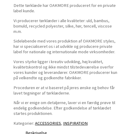
Dette tørklæde har OAKMORE produceret for en private
label kunde.
Vi producerer tørklæder i alle kvaliteter: uld, bambus,
bomuld, recycled polyester, silke, hør, tencell, viscose
m.m.
Sideløbende med vores produktion af OAKMORE styles,
har vi specialiseret os i at udvikle og producere private
label for nationale og internationale mode virksomheder.
Vores styrke ligger i kreativ udvikling, høj kvalitet,
kvalitetskontrol og ikke mindst tilstedeværelse overfor
vores kunder og leverandører. OAKMORE producerer kun
på velkendte og godkendte fabrikker.
Proceduren er at vi baseret på jeres ønske og behov får
lavet tegninger af tørklæderne.
Når vi er enige om detaljerne, laver vi en færdig prøve til
endelig godkendelse. Efter godkendelse af tørklædet
startes produktionen.
Kategorier:
ACCESSORIES
,
INSPIRATION
Beskrivelse