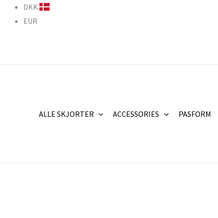
Gå
DKK
til
EUR
indholdet
ALLE SKJORTER
ACCESSORIES
PASFORM