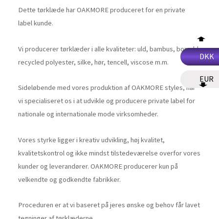
Dette tørklæde har OAKMORE produceret for en private
label kunde.
Vi producerer tørklæder i alle kvaliteter: uld, bambus, bomuld,
DKK
recycled polyester, silke, hør, tencell, viscose m.m.
EUR
Sideløbende med vores produktion af OAKMORE styles, har
vi specialiseret os i at udvikle og producere private label for
nationale og internationale mode virksomheder.
Vores styrke ligger i kreativ udvikling, høj kvalitet,
kvalitetskontrol og ikke mindst tilstedeværelse overfor vores
kunder og leverandører. OAKMORE producerer kun på
velkendte og godkendte fabrikker.
Proceduren er at vi baseret på jeres ønske og behov får lavet
tegninger af tørklæderne.