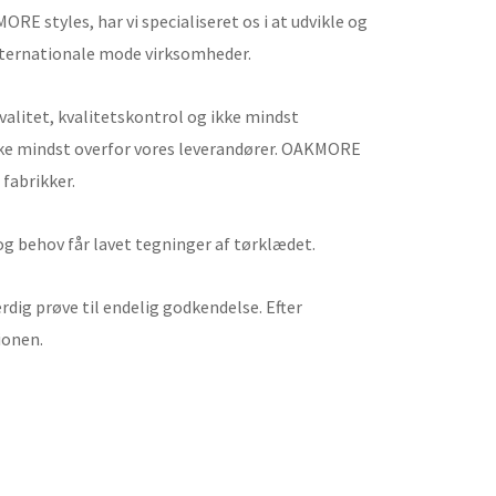
E styles, har vi specialiseret os i at udvikle og
internationale mode virksomheder.
 kvalitet, kvalitetskontrol og ikke mindst
kke mindst overfor vores leverandører. OAKMORE
fabrikker.
og behov får lavet tegninger af tørklædet.
ærdig prøve til endelig godkendelse. Efter
ionen.