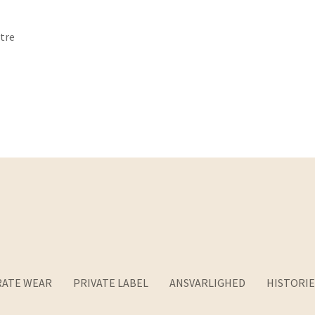
stre
ATE WEAR
PRIVATE LABEL
ANSVARLIGHED
HISTORIE