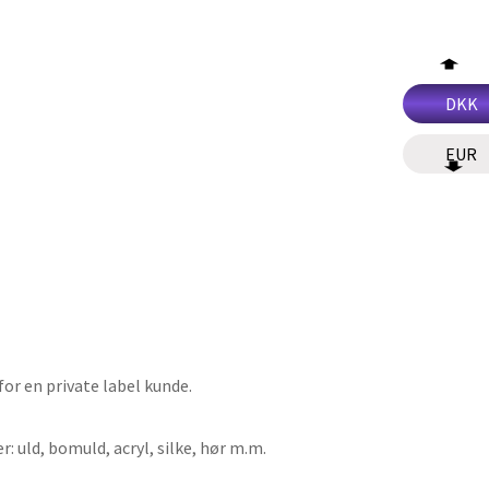
DKK
EUR
r en private label kunde.
: uld, bomuld, acryl, silke, hør m.m.