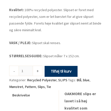
antal
Kvalitet:
100% recycled polyester. Slipset er foret med
recycled polyester, som er let børstet for at give slipset
passende fylde. Forets høje kvalitet gør slipset nemt at binde
og sikre minimalt krøl.
VASK / PLEJE:
Slipset skal renses.
STØRRELSESGUIDE:
Slipset måler 7 x 152 cm.
-
+
Tilføj til kurv
Kategorier:
Recycled Polyester
,
SLIPS
Tags:
Blå
,
blue
,
Mønstret
,
Pattern
,
Slips
,
Tie
OAKMORE slips er
Beskrivelse
lavet i så høj
kvalitet som