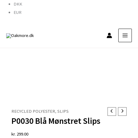
Gå
DKK
til
EUR
indholdet
P0030
RECYCLED POLYESTER
,
SLIPS
P0030 Blå Mønstret Slips
Blå
Mønstret
kr.
299.00
Slips