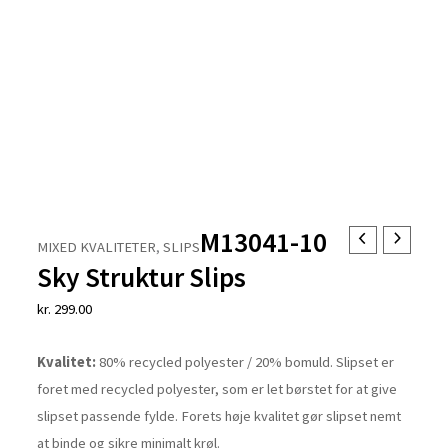
M13041-10
M13041-
MIXED KVALITETER
,
SLIPS
10
Sky Struktur Slips
Sky
kr.
299.00
Struktur
Slips
Kvalitet:
80% recycled polyester / 20% bomuld
.
Slipset er
antal
foret med recycled polyester, som er let børstet for at give
slipset passende fylde. Forets høje kvalitet gør slipset nemt
at binde og sikre minimalt krøl.