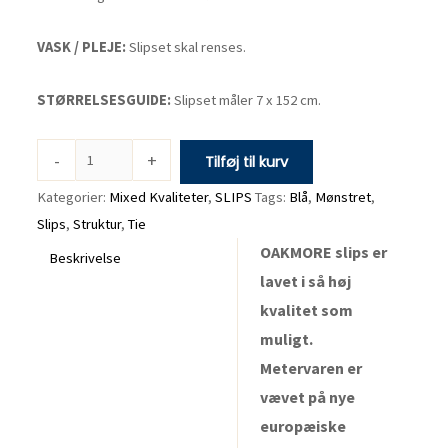
VASK / PLEJE:
Slipset skal renses.
STØRRELSESGUIDE:
Slipset måler 7 x 152 cm.
-
+
Tilføj til kurv
Kategorier:
Mixed Kvaliteter
,
SLIPS
Tags:
Blå
,
Mønstret
,
Slips
,
Struktur
,
Tie
OAKMORE slips er
Beskrivelse
lavet i så høj
kvalitet som
muligt.
Metervaren er
vævet på nye
europæiske