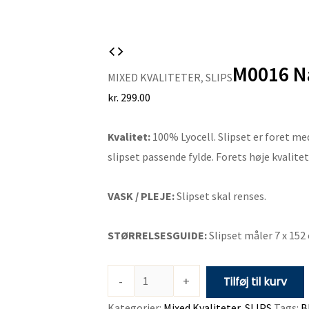
M0016
M0016 Na
Navy
MIXED KVALITETER
,
SLIPS
tone-
kr.
299.00
i-
tone
Kvalitet:
100% Lyocell. Slipset er foret med
slips
slipset passende fylde. Forets høje kvalite
antal
VASK / PLEJE:
Slipset skal renses.
STØRRELSESGUIDE:
Slipset måler 7 x 152
-
+
Tilføj til kurv
Kategorier:
Mixed Kvaliteter
,
SLIPS
Tags:
B