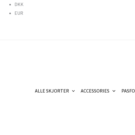
Gå
DKK
til
EUR
indholdet
ALLE SKJORTER
ACCESSORIES
PASF