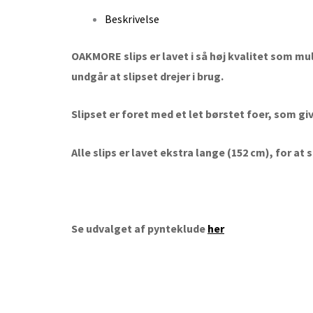
Beskrivelse
OAKMORE slips er lavet i så høj kvalitet som mu
undgår at slipset drejer i brug.
Slipset er foret med et let børstet foer, som gi
Alle slips er lavet ekstra lange (152 cm), for a
Se udvalget af pynteklude
her