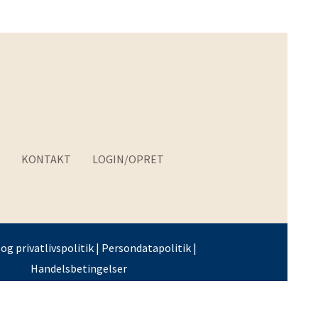
KONTAKT
LOGIN/OPRET
og privatlivspolitik
|
Persondatapolitik
|
Handelsbetingelser
M0016
Tilføj til kurv
-
+
9.00
Navy