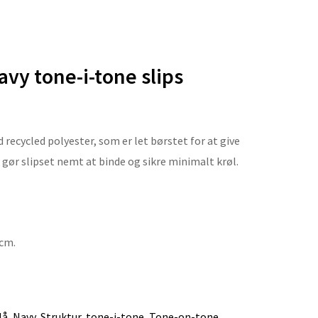
vy tone-i-tone slips
 recycled polyester, som er let børstet for at give
t gør slipset nemt at binde og sikre minimalt krøl.
 cm.
lå
,
Navy
,
Struktur
,
tone-i-tone
,
Tone-on-tone