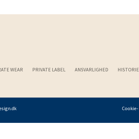
ATE WEAR
PRIVATE LABEL
ANSVARLIGHED
HISTORIE
sign.dk
Cookie- 
e-i-tone slips
kr.
29