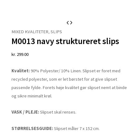
M0013
navy
MIXED KVALITETER
,
SLIPS
M0013 navy struktureret slips
struktureret
slips
kr.
299.00
antal
Kvalitet:
90% Polyester/ 10% Linen. Slipset er foret med
recycled polyester, som er let børstet for at give slipset
passende fylde. Forets høje kvalitet gør slipset nemt at binde
og sikre minimalt krøl.
VASK / PLEJE:
Slipset skal renses.
STØRRELSESGUIDE:
Slipset måler 7 x 152 cm.