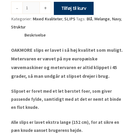
-
+
Tilføj til kurv
Kategorier:
Mixed Kvaliteter
,
SLIPS
Tags:
Blå
,
Melange
,
Navy
,
Struktur
Beskrivelse
OAKMORE slips er lavet i så høj kvalitet som muligt.
Metervaren er vævet på nye europæiske
vævemaskiner og metervaren er altid klippet i 45
grader, så man undgår at slipset drejer i brug.
Slipset er foret med et let børstet foer, som giver
passende fylde, samtidigt med at det er nemt at binde
en flot knude.
Alle slips er lavet ekstra lange (152 cm), for at sikre en
pæn knude uanset brugerens højde.