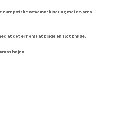
 nye europæiske vævemaskiner og metervaren
med at det er nemt at binde en flot knude.
gerens højde.