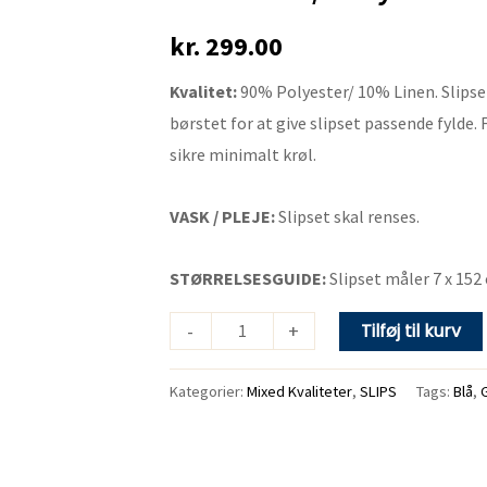
stribet
kr.
299.00
slips
antal
Kvalitet:
90% Polyester/ 10% Linen. Slipset
børstet for at give slipset passende fylde.
sikre minimalt krøl.
VASK / PLEJE:
Slipset skal renses.
STØRRELSESGUIDE:
Slipset måler 7 x 152
-
+
Tilføj til kurv
Kategorier:
Mixed Kvaliteter
,
SLIPS
Tags:
Blå
,