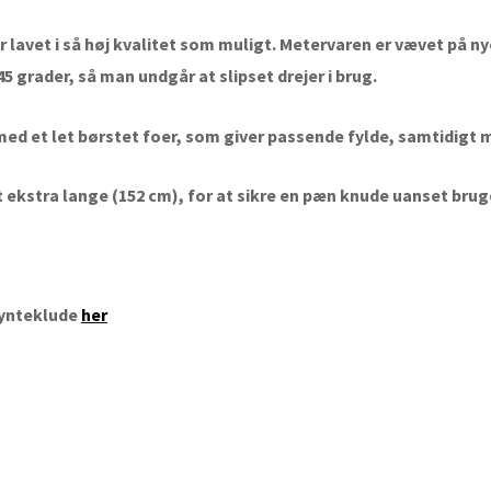
r lavet i så høj kvalitet som muligt. Metervaren er vævet på
i 45 grader, så man undgår at slipset drejer i brug.
 med et let børstet foer, som giver passende fylde, samtidigt 
vet ekstra lange (152 cm), for at sikre en pæn knude uanset bru
pynteklude
her