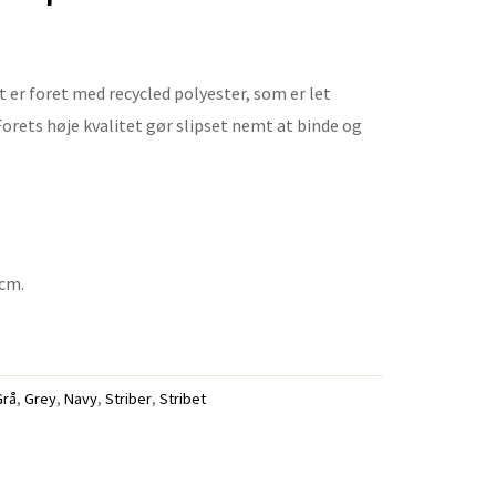
 er foret med recycled polyester, som er let
 Forets høje kvalitet gør slipset nemt at binde og
 cm.
Grå
,
Grey
,
Navy
,
Striber
,
Stribet