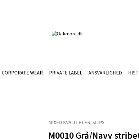
CORPORATE WEAR
PRIVATE LABEL
ANSVARLIGHED
HIST
MIXED KVALITETER
,
SLIPS
M0010
M0010 Grå/Navy stribet
Grå/Navy