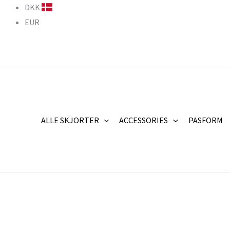
Gå
DKK
til
EUR
indholdet
ALLE SKJORTER
ACCESSORIES
PASFORM