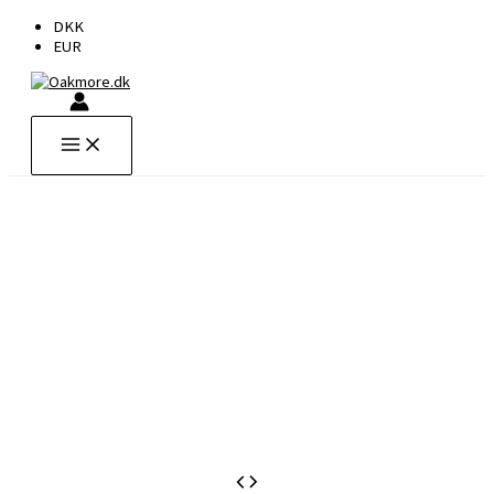
Gå
DKK
til
EUR
indholdet