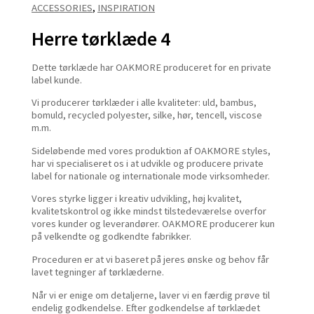
ACCESSORIES
,
INSPIRATION
Herre tørklæde 4
Dette tørklæde har OAKMORE produceret for en private
label kunde.
Vi producerer tørklæder i alle kvaliteter: uld, bambus,
bomuld, recycled polyester, silke, hør, tencell, viscose
m.m.
Sideløbende med vores produktion af OAKMORE styles,
har vi specialiseret os i at udvikle og producere private
label for nationale og internationale mode virksomheder.
Vores styrke ligger i kreativ udvikling, høj kvalitet,
kvalitetskontrol og ikke mindst tilstedeværelse overfor
vores kunder og leverandører. OAKMORE producerer kun
på velkendte og godkendte fabrikker.
Proceduren er at vi baseret på jeres ønske og behov får
lavet tegninger af tørklæderne.
Når vi er enige om detaljerne, laver vi en færdig prøve til
endelig godkendelse. Efter godkendelse af tørklædet