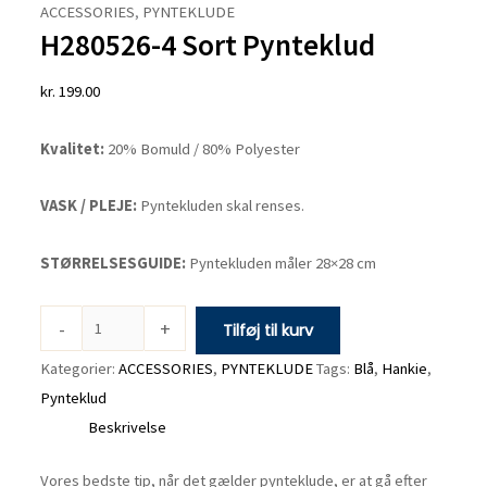
4
ACCESSORIES
,
PYNTEKLUDE
H280526-4 Sort Pynteklud
Sort
Pynteklud
kr.
199.00
antal
Kvalitet:
20% Bomuld / 80% Polyester
VASK / PLEJE:
Pyntekluden skal renses.
STØRRELSESGUIDE:
Pyntekluden måler 28×28 cm
-
+
Tilføj til kurv
Kategorier:
ACCESSORIES
,
PYNTEKLUDE
Tags:
Blå
,
Hankie
,
Pynteklud
Beskrivelse
Vores bedste tip, når det gælder pynteklude, er at gå efter