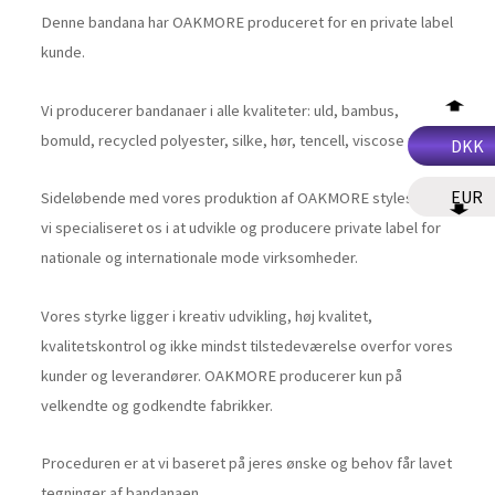
Denne bandana har OAKMORE produceret for en private label
kunde.
Vi producerer bandanaer i alle kvaliteter: uld, bambus,
bomuld, recycled polyester, silke, hør, tencell, viscose m.m.
DKK
EUR
Sideløbende med vores produktion af OAKMORE styles, har
vi specialiseret os i at udvikle og producere private label for
nationale og internationale mode virksomheder.
Vores styrke ligger i kreativ udvikling, høj kvalitet,
kvalitetskontrol og ikke mindst tilstedeværelse overfor vores
kunder og leverandører. OAKMORE producerer kun på
velkendte og godkendte fabrikker.
Proceduren er at vi baseret på jeres ønske og behov får lavet
tegninger af bandanaen.