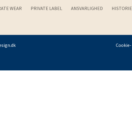
ATE WEAR
PRIVATE LABEL
ANSVARLIGHED
HISTORIE
sign.dk
Cookie- 
tret butterfly