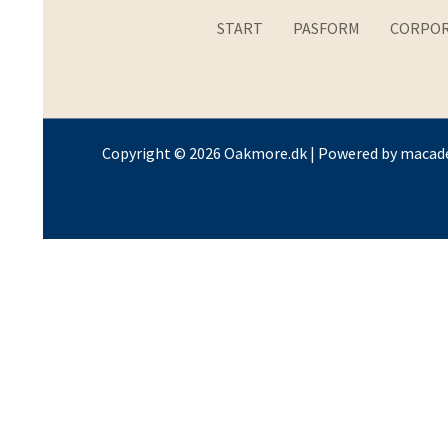
START
PASFORM
CORPOR
Copyright © 2026 Oakmore.dk | Powered by
macade
B0004
B0004 Navy møns
Navy
kr.
199.00