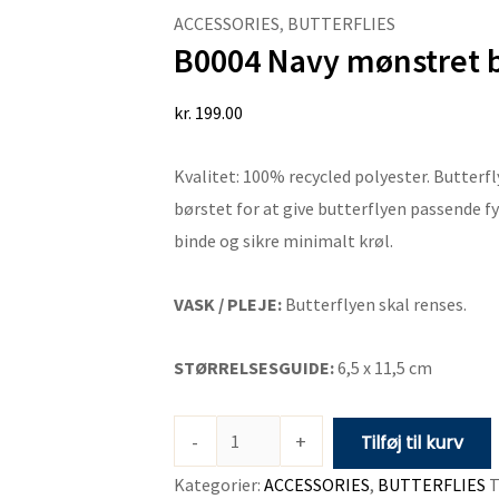
Navy
ACCESSORIES
,
BUTTERFLIES
B0004 Navy mønstret b
mønstret
butterfly
kr.
199.00
antal
Kvalitet: 100% recycled polyester. Butterfl
børstet for at give butterflyen passende fy
binde og sikre minimalt krøl.
VASK / PLEJE:
Butterflyen skal renses.
STØRRELSESGUIDE:
6,5 x 11,5 cm
-
+
Tilføj til kurv
Kategorier:
ACCESSORIES
,
BUTTERFLIES
T